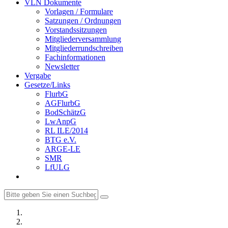
VLN Dokumente
Vorlagen / Formulare
Satzungen / Ordnungen
Vorstandssitzungen
Mitgliederversammlung
Mitgliederrundschreiben
Fachinformationen
Newsletter
Vergabe
Gesetze/Links
FlurbG
AGFlurbG
BodSchätzG
LwAnpG
RL ILE/2014
BTG e.V.
ARGE-LE
SMR
LfULG