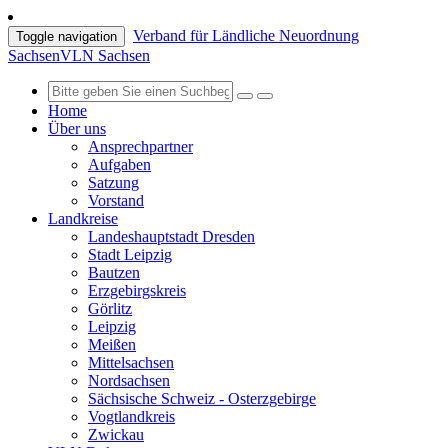
Verband für Ländliche Neuordnung
Toggle navigation
Sachsen
VLN Sachsen
Home
Über uns
Ansprechpartner
Aufgaben
Satzung
Vorstand
Landkreise
Landeshauptstadt Dresden
Stadt Leipzig
Bautzen
Erzgebirgskreis
Görlitz
Leipzig
Meißen
Mittelsachsen
Nordsachsen
Sächsische Schweiz - Osterzgebirge
Vogtlandkreis
Zwickau