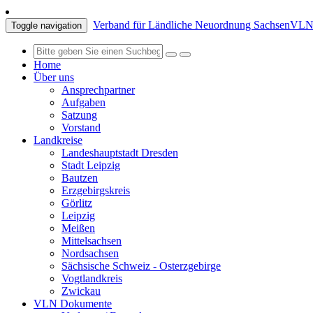
Verband für Ländliche Neuordnung Sachsen
VLN 
Toggle navigation
Home
Über uns
Ansprechpartner
Aufgaben
Satzung
Vorstand
Landkreise
Landeshauptstadt Dresden
Stadt Leipzig
Bautzen
Erzgebirgskreis
Görlitz
Leipzig
Meißen
Mittelsachsen
Nordsachsen
Sächsische Schweiz - Osterzgebirge
Vogtlandkreis
Zwickau
VLN Dokumente