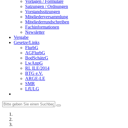
Vorlagen / Formulare
Satzungen / Ordnungen
Vorstandssitzungen
Mitgliederversammlung
Mitgliederrundschreiben
Fachinformationen
Newsletter
Vergabe
Gesetze/Links
FlurbG
AGFlurbG
BodSchätzG
LwAnpG
RL ILE/2014
BTG e.V.
ARGE-LE
SMR
LfULG