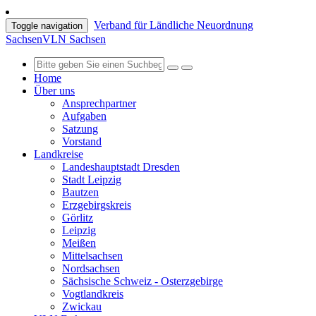
Verband für Ländliche Neuordnung
Toggle navigation
Sachsen
VLN Sachsen
Home
Über uns
Ansprechpartner
Aufgaben
Satzung
Vorstand
Landkreise
Landeshauptstadt Dresden
Stadt Leipzig
Bautzen
Erzgebirgskreis
Görlitz
Leipzig
Meißen
Mittelsachsen
Nordsachsen
Sächsische Schweiz - Osterzgebirge
Vogtlandkreis
Zwickau