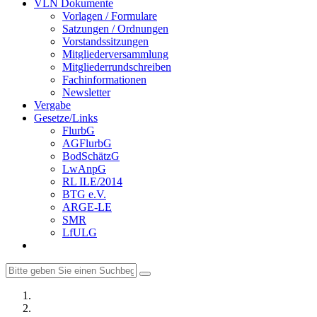
VLN Dokumente
Vorlagen / Formulare
Satzungen / Ordnungen
Vorstandssitzungen
Mitgliederversammlung
Mitgliederrundschreiben
Fachinformationen
Newsletter
Vergabe
Gesetze/Links
FlurbG
AGFlurbG
BodSchätzG
LwAnpG
RL ILE/2014
BTG e.V.
ARGE-LE
SMR
LfULG